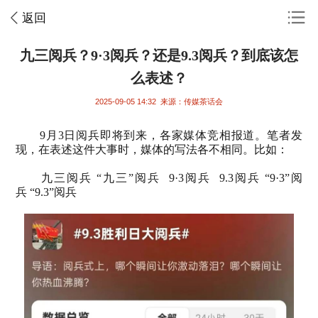
返回
九三阅兵？9·3阅兵？还是9.3阅兵？到底该怎
么表述？
2025-09-05 14:32
来源：传媒茶话会
9
月
3
日阅兵即将到来，各家媒体竞相报道。笔者发
现，在表述这件大事时，媒体的写法各不相同。比如：
九三阅兵
“九三”阅兵
9
·
3
阅兵
9.3
阅兵
“
9
·
3
”阅
兵
“
9.3
”阅兵