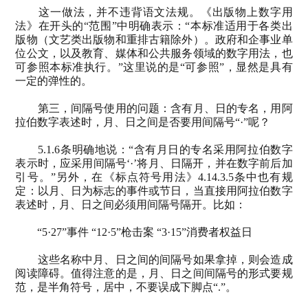
这一做法，并不违背语文法规。《出版物上数字用
法》在开头的“范围”中明确表示：“本标准适用于各类出
版物（文艺类出版物和重排古籍除外）。政府和企事业单
位公文，以及教育、媒体和公共服务领域的数字用法，也
可参照本标准执行。”这里说的是“可参照”，显然是具有
一定的弹性的。
第三，间隔号使用的问题：含有月、日的专名，用阿
拉伯数字表述时，月、日之间是否要用间隔号“·”呢？
5.1.6
条明确地说：“含有月日的专名采用阿拉伯数字
表示时，应采用间隔号‘·’将月、日隔开，并在数字前后加
引号。”另外，在《标点符号用法》
4.14.3.5
条中也有规
定：以月、日为标志的事件或节日，当直接用阿拉伯数字
表述时，月、日之间必须用间隔号隔开。比如：
“
5
·
27
”事件
“
12
·
5
”枪击案
“
3
·
15
”消费者权益日
这些名称中月、日之间的间隔号如果拿掉，则会造成
阅读障碍。值得注意的是，月、日之间间隔号的形式要规
范，是半角符号，居中，不要误成下脚点“
.
”。