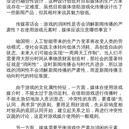
业进行融合性设计，这种设计创造对目前媒体的生产力来
说存在一定难度。虽然目前媒体借助游戏化传播设计出了
一些新闻产品，但其相对来说其魅力较低。
传媒茶话会：游戏的消闲性是否会消解新闻传播的严
肃性？在使用游戏元素时，媒体应该注意哪些事宜？
喻国明：人工智能带来的生产力变革将改变人类的劳
动模式，使社会实践主体转向低体力消耗、高创造自由的
状态。未来人们可能会实现“一周两天工作制”。当人们不
需要用大部分时间从事物质财富创造时，那社会的显著特
征就是“消闲性”，这时新闻传播会与时代共进步，所以游
戏的消闲性不会消解新闻传播的严肃性，而是新闻传播主
动向时代的特征靠拢。
由于游戏的文化属性特征，一方面，媒体在使用游戏
媒介时，不能太过于急功近利。在借助游戏进行传播时，
不能太急切地加入意识形态、冲突性的东西，要遵循“先
认同，再求异”的原则。要用足用好游戏，先从容纳度相
对较高的底层认同开始，建立起关系之后，再进行冲突性
议题的讨论，这是对游戏媒介使用的一般规则。
另一方面，媒体需要平衡游戏中严肃与消闲的元素。