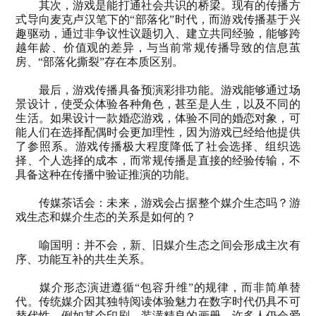
其次，游戏是能打通社会共识的桥梁。现有的传播方
式导向麦克卢汉笔下的“部落化”时代，而游戏传播基于兴
趣驱动，通过非争议性议题切入、建立共同经验，能够跨
越年龄、价值观的差异，与当前常规传播导致的信息茧
房、“部落化撕裂”存在本质区别。
最后，游戏传播具备预演彩排功能。游戏能够通过场
景设计，使受众体验各种角色，甚至是人生，以及不同的
生活。如果设计一款婚恋游戏，体验不同的婚恋对象，可
能人们在选择配偶时会更加理性，因为游戏已经给他提供
了参照系。游戏传播极大程度降低了社会选择、组织选
择、个人选择的成本，而常规传播是直接的经验传输，不
具备这种在传播中验证推演的功能。
传媒茶话会：未来，游戏会占据整个媒介生态吗？游
戏生态和媒介生态的关系是如何的？
喻国明：并不会，新、旧媒介生态之间会形成主次有
序、功能互补的共生关系。
媒介形态演进遵循“包容升维”的规律，而非简单替
代。传统媒介因其独特阅读体验魅力在数字时代仍具不可
替代性，例如某个印刷、装潢精良的画册，许多人仍会爱