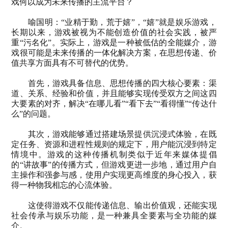
戏何以成为未来传播的主流平台？
喻国明：“业精于勤，荒于嬉”，“嬉”就是娱乐游戏，
长期以来，游戏被视为不能创造价值的社会实践，被严
重“污名化”。实际上，游戏是一种被低估的全能媒介，游
戏很可能是未来传播的一体化解决方案，在思想传递、价
值共享方面具有不可替代的优势。
首先，游戏具备信息、思想传播的四大核心要素：渠
道、关系、经验和价值，并且能够实现传受双方之间这四
大要素的对齐，解决“在哪儿看”“看下去”“看得懂”“传达什
么”的问题。
其次，游戏能够通过搭建场景提供沉浸式体验，在既
定任务、资源和进程性规则的规定下，用户能沉浸到特定
情境中。游戏的这种传播机制类似于近年来媒体提倡
的“讲故事”的传播方式，但游戏更进一步地，通过用户自
主操作和强参与感，使用户实现更高维度的身心投入，获
得一种物我相忘的心流体验。
这使得游戏不仅能传递信息、输出价值观，还能实现
社会传承与娱乐功能，是一种兼具全要素与全功能的媒
介。