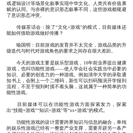
戏逻辑设计等场景化叙事实现中华文化、人类共有价值禀
赋的认同。与赤裸的意识形态叙事不同，这些游戏都规避
了意识形态冲突。
传媒茶话会：除了“文化
+
游戏”的模式，目前媒体还
能如何借助游戏做好传播？
喻国明：目前游戏的发育并不太完全，游戏品类的升
级迭代与时代对游戏角色的要求之间存在很大差距。
今天的游戏主要是娱乐型游戏，
10
年前业界提出健康
游戏，也叫功能性游戏——使人学会社会实践当中必要的
知识、必要的创造力的一种游戏。例如清华大学的录取通
知书上，会附上一个二维码，新生可以扫码预演开学报到
流程，不至于报到时摸不着头脑，这就属于一种简单的功
能性游戏。
目前媒体可以在功能性游戏方面探索发力，探索
出“技能
+
游戏”“知识
+
游戏”等“
xx+
游戏”的模式。
功能性游戏的设计需要跨界知识与信息的融合，单纯
的娱乐性游戏已经有一整套产业支撑，需要开辟另一条产